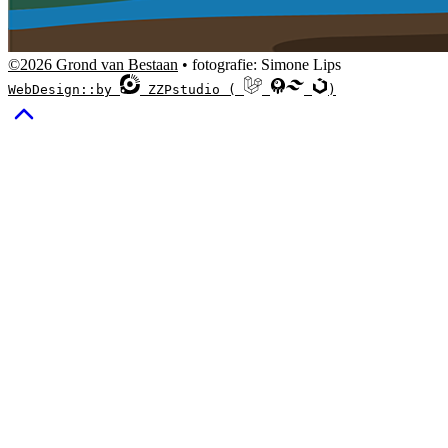
©2026 Grond van Bestaan
• fotografie: Simone Lips
WebDesign::by
ZZPstudio (
)